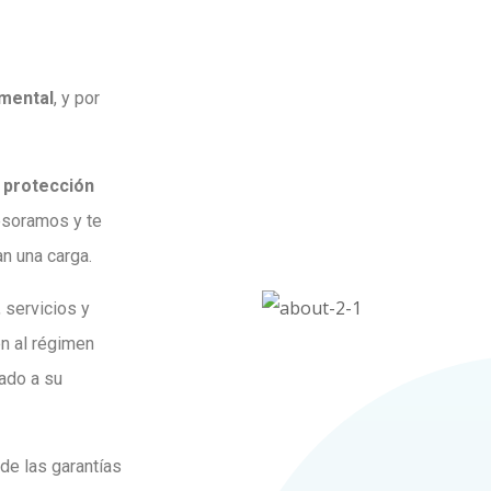
mental
, y por
y
protección
esoramos y te
n una carga.
 servicios y
én al régimen
cado a su
de las garantías